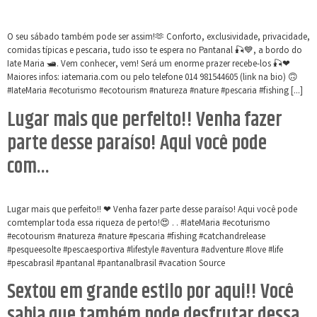
O seu sábado também pode ser assim!🫶 Conforto, exclusividade, privacidade,
comidas típicas e pescaria, tudo isso te espera no Pantanal 🎣💙, a bordo do
Iate Maria 🛥. Vem conhecer, vem! Será um enorme prazer recebe-los 🎣❤
Maiores infos: iatemaria.com ou pelo telefone 014 981544605 (link na bio) 🙃
#IateMaria #ecoturismo #ecotourism #natureza #nature #pescaria #fishing […]
Lugar mais que perfeito!! Venha fazer
parte desse paraíso! Aqui você pode
com…
Lugar mais que perfeito!! ❤ Venha fazer parte desse paraíso! Aqui você pode
comtemplar toda essa riqueza de perto!😍 . . #IateMaria #ecoturismo
#ecotourism #natureza #nature #pescaria #fishing #catchandrelease
#pesqueesolte #pescaesportiva #lifestyle #aventura #adventure #love #life
#pescabrasil #pantanal #pantanalbrasil #vacation Source
Sextou em grande estilo por aqui!! Você
sabia que também pode desfrutar dessa