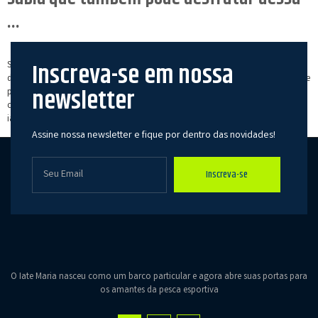
…
Inscreva-se em nossa
Sextou em grande estilo por aqui!! 🥰🍹 Você sabia que também pode
desfrutar dessa delicia? Conforto, exclusividade, privacidade, comidas típicas e
newsletter
pescaria, tudo isso te espera no Pantanal 🎣💙, a bordo do Iate Maria 🛥. Vem
conhecer, vem! Será um enorme prazer recebe-los 🎣❤ Maiores infos:
iatemaria.com ou pelo telefone 014 981544605 (link na bio) […]
Assine nossa newsletter e fique por dentro das novidades!
Inscreva-se
O Iate Maria nasceu como um barco particular e agora abre suas portas para
os amantes da pesca esportiva