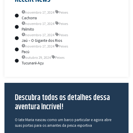
novembro 17, 2024
Peixes
Cachorra
novembro 17, 2024
Peixes
Palmito
novembro 17, 2024
Peixes
Jaú – O Gigante dos Rios
novembro 17, 2024
Peixes
Pacú
outubro 29, 2024
Peixes
Tucunaré-Açu
Descubra todos os detalhes dessa
aventura incrível!
O Iate Maria nasceu como um barco particular e agora abre
suas portas para os amantes da pesca esportiva