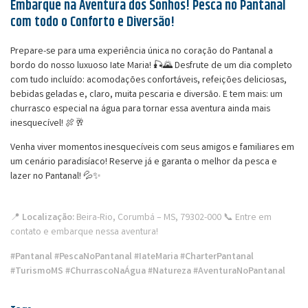
Embarque na Aventura dos Sonhos! Pesca no Pantanal
com todo o Conforto e Diversão!
Prepare-se para uma experiência única no coração do Pantanal a
bordo do nosso luxuoso Iate Maria! 🎣🌄 Desfrute de um dia completo
com tudo incluído: acomodações confortáveis, refeições deliciosas,
bebidas geladas e, claro, muita pescaria e diversão. E tem mais: um
churrasco especial na água para tornar essa aventura ainda mais
inesquecível! 🍖🥂
Venha viver momentos inesquecíveis com seus amigos e familiares em
um cenário paradisíaco! Reserve já e garanta o melhor da pesca e
lazer no Pantanal! 💦✨
📍
Localização:
Beira-Rio, Corumbá – MS, 79302-000 📞 Entre em
contato e embarque nessa aventura!
#Pantanal #PescaNoPantanal #IateMaria #CharterPantanal
#TurismoMS #ChurrascoNaÁgua #Natureza #AventuraNoPantanal