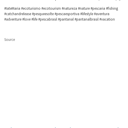
#IateMaria #ecoturismo #ecotourism #natureza #nature #pescaria #fishing
#catchandrelease #pesqueesolte #pescaesportiva #lifestyle #aventura
#adventure #love #life #pescabrasil #pantanal #pantanalbrasil #vacation
Source