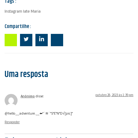
Tags :
Instagram Iate Maria
Compartilhe :
Uma resposta
outubro 28, 2023 às 1:39 pm
Anônimo
disse:
@hello__adventure.__⬅️°`≋`°S°E°N°D√[pic]°
Responder