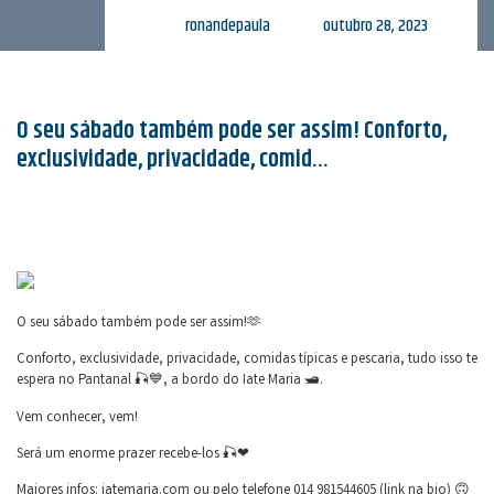
ronandepaula
outubro 28, 2023
O seu sábado também pode ser assim! Conforto,
exclusividade, privacidade, comid…
O seu sábado também pode ser assim!🫶
Conforto, exclusividade, privacidade, comidas típicas e pescaria, tudo isso te
espera no Pantanal 🎣💙, a bordo do Iate Maria 🛥.
Vem conhecer, vem!
Será um enorme prazer recebe-los 🎣❤
Maiores infos: iatemaria.com ou pelo telefone 014 981544605 (link na bio) 🙃