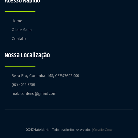
Acesso Rápido
Home
O Iate Maria
Contato
Nossa Localização
Beira-Rio, Corumbá - MS, CEP:79302-000
(67) 4042-9250
mabicordeiro@gmail.com
2024© Iate Maria – Todos os direitos reservados |
CreativeGrow