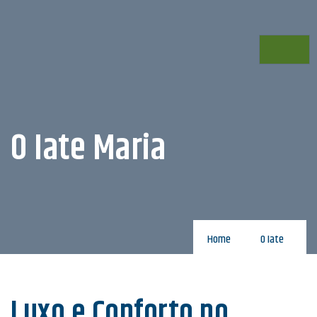
O Iate Maria
Home
O Iate
Luxo e Conforto no