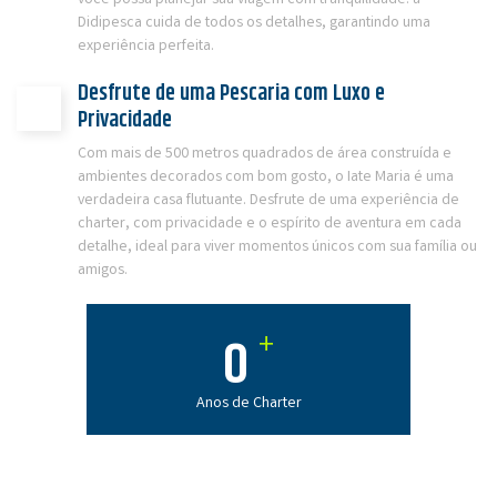
você possa planejar sua viagem com tranquilidade. a
Didipesca cuida de todos os detalhes, garantindo uma
experiência perfeita.
Desfrute de uma Pescaria com Luxo e
Privacidade
Com mais de 500 metros quadrados de área construída e
ambientes decorados com bom gosto, o Iate Maria é uma
verdadeira casa flutuante. Desfrute de uma experiência de
charter, com privacidade e o espírito de aventura em cada
detalhe, ideal para viver momentos únicos com sua família ou
amigos.
+
0
Anos de Charter