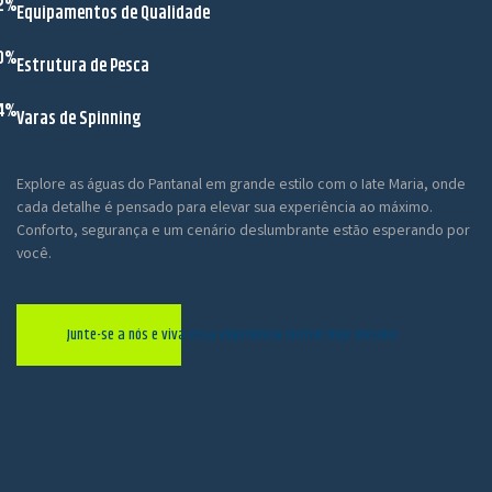
2%
Equipamentos de Qualidade
0%
Estrutura de Pesca
4%
Varas de Spinning
Explore as águas do Pantanal em grande estilo com o Iate Maria, onde
cada detalhe é pensado para elevar sua experiência ao máximo.
Conforto, segurança e um cenário deslumbrante estão esperando por
você.
Junte-se a nós e viva essa experiência incrível hoje mesmo!