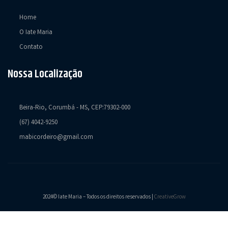
Home
O Iate Maria
Contato
Nossa Localização
Beira-Rio, Corumbá - MS, CEP:79302-000
(67) 4042-9250
mabicordeiro@gmail.com
2024© Iate Maria – Todos os direitos reservados |
CreativeGrow
bom giriş
casibom
casibom güncel giriş
casibom giriş
casibom
casibom güncel giri