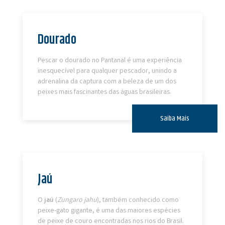
Dourado
Pescar o dourado no Pantanal é uma experiência
inesquecível para qualquer pescador, unindo a
adrenalina da captura com a beleza de um dos
peixes mais fascinantes das águas brasileiras.
Saiba Mais
Jaú
O
jaú
(
Zungaro jahu
), também conhecido como
peixe-gato gigante, é uma das maiores espécies
de peixe de couro encontradas nos rios do Brasil.