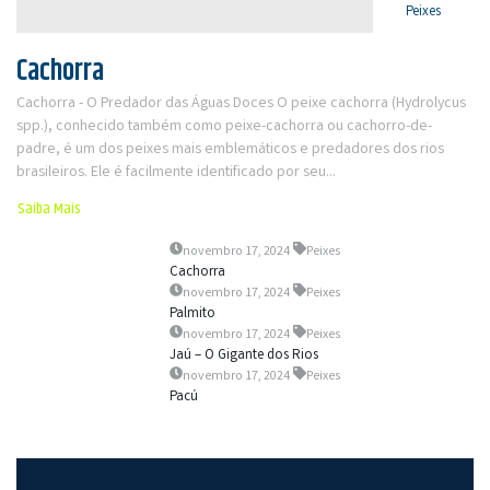
Peixes
Cachorra
Cachorra - O Predador das Águas Doces O peixe cachorra (Hydrolycus
spp.), conhecido também como peixe-cachorra ou cachorro-de-
padre, é um dos peixes mais emblemáticos e predadores dos rios
brasileiros. Ele é facilmente identificado por seu...
Saiba Mais
novembro 17, 2024
Peixes
Cachorra
novembro 17, 2024
Peixes
Palmito
novembro 17, 2024
Peixes
Jaú – O Gigante dos Rios
novembro 17, 2024
Peixes
Pacú