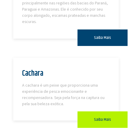
principalmente nas regiões das bacias do Paraná,
Paraguai e Amazonas. Ele é conhecido por seu
corpo alongado, escamas prateadas e manchas
escuras.
Saiba Mais
Cachara
A cachara é um peixe que proporciona uma
experiência de pesca emocionante e
recompensadora. Seja pela força na captura ou
pela sua beleza exótica.
Saiba Mais