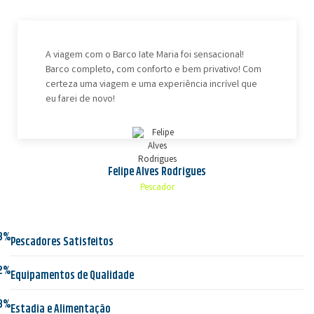
A viagem com o Barco Iate Maria foi sensacional!
Barco completo, com conforto e bem privativo! Com
certeza uma viagem e uma experiência incrível que
eu farei de novo!
Felipe Alves Rodrigues
Pescador
3%
Pescadores Satisfeitos
2%
Equipamentos de Qualidade
8%
Estadia e Alimentação