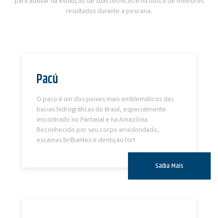
para auxiliar na evolução de suas técnicas e na busca de melhores
resultados durante a pescaria.
Pacú
O pacú é um dos peixes mais emblemáticos das
bacias hidrográficas do Brasil, especialmente
encontrado no Pantanal e na Amazônia.
Reconhecido por seu corpo arredondado,
escamas brilhantes e dentição fort
Saiba Mais