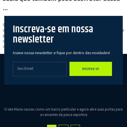
…
Inscreva-se em nossa
Sextou em grande estilo por aqui!! 🥰🍹 Você sabia que também pode
desfrutar dessa delicia? Conforto, exclusividade, privacidade, comidas típicas e
newsletter
pescaria, tudo isso te espera no Pantanal 🎣💙, a bordo do Iate Maria 🛥. Vem
conhecer, vem! Será um enorme prazer recebe-los 🎣❤ Maiores infos:
iatemaria.com ou pelo telefone 014 981544605 (link na bio) […]
Assine nossa newsletter e fique por dentro das novidades!
Inscreva-se
O Iate Maria nasceu como um barco particular e agora abre suas portas para
os amantes da pesca esportiva