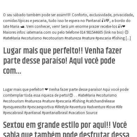
O seu sábado também pode ser assim!🫶 Conforto, exclusividade, privacidade,
comidas típicas e pescaria, tudo isso te espera no Pantanal 🎣💙, a bordo do
Iate Maria 🛥. Vem conhecer, vem! Será um enorme prazer recebe-los 🎣❤
Maiores infos: iatemaria.com ou pelo telefone 014 981544605 (link na bio) 🙃
#IateMaria #ecoturismo #ecotourism #natureza #nature #pescaria #fishing […]
Lugar mais que perfeito!! Venha fazer
parte desse paraíso! Aqui você pode
com…
Lugar mais que perfeito!! ❤ Venha fazer parte desse paraíso! Aqui você pode
comtemplar toda essa riqueza de perto!😍 . . #IateMaria #ecoturismo
#ecotourism #natureza #nature #pescaria #fishing #catchandrelease
#pesqueesolte #pescaesportiva #lifestyle #aventura #adventure #love #life
#pescabrasil #pantanal #pantanalbrasil #vacation Source
Sextou em grande estilo por aqui!! Você
sabia que também pode desfrutar dessa